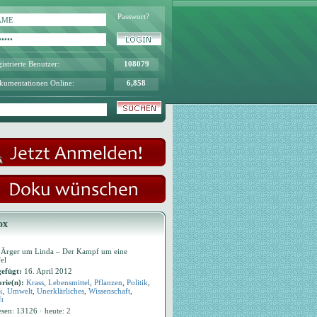
Passwort?
istrierte Benutzer:
108079
kumentationen Online:
6,858
ox
Ärger um Linda – Der Kampf um eine
el
efügt:
16. April 2012
rie(n):
Krass
,
Lebensmittel
,
Pflanzen
,
Politik
,
k
,
Umwelt
,
Unerklärliches
,
Wissenschaft
,
t
esen: 13126 · heute: 2