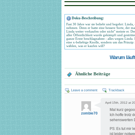
Doku-Beschreibung:
Fast 30 Jahre war sie beliebt und begehrt: Linda,
nehmen. Denn er hatte eine bessere Sorte, der m
Linda weiter verkaufen oder nicht" meinte er. De
aller Öffentlichkeit wurde gekämpft und gestritt
ganze Ernte beschlagnahmt - alles wegen Linda. 
eine x-beliebige Knolle, sondern um das Prinzi
wählen, was er kaufen will?
Warum läuft 
Ähnliche Beiträge
Leave a comment
Trackback
April 15th, 2012 at 2
Mal kurz gegoog
zombie70
Ich hoffe trotz
sehenswerten 
PS: Es tut mir 
ist leider not