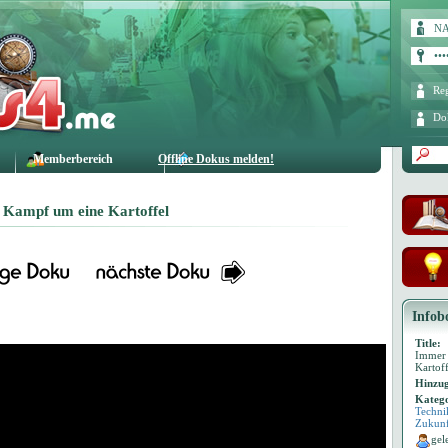
Reg
Do
Memberbereich
Offline Dokus melden!
Kampf um eine Kartoffel
Infob
Title:
Immer 
Kartoff
Hinzug
Katego
Techni
Zukunf
gel