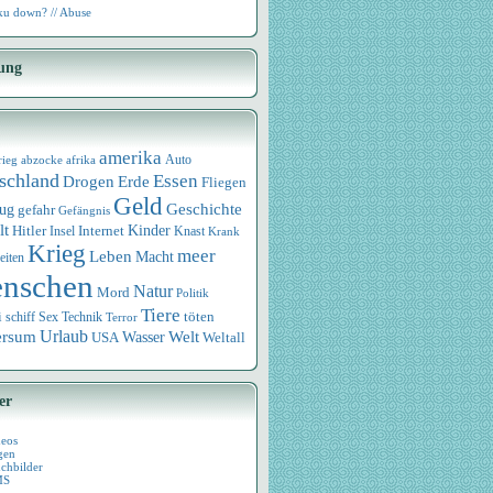
u down? // Abuse
ung
amerika
rieg
abzocke
afrika
Auto
schland
Essen
Drogen
Erde
Fliegen
Geld
Geschichte
eug
gefahr
Gefängnis
lt
Internet
Kinder
Hitler
Knast
Insel
Krank
Krieg
meer
Leben
Macht
eiten
nschen
Natur
Mord
Politik
Tiere
i
Sex
Technik
töten
schiff
Terror
Urlaub
ersum
Wasser
Welt
USA
Weltall
er
deos
gen
chbilder
MS