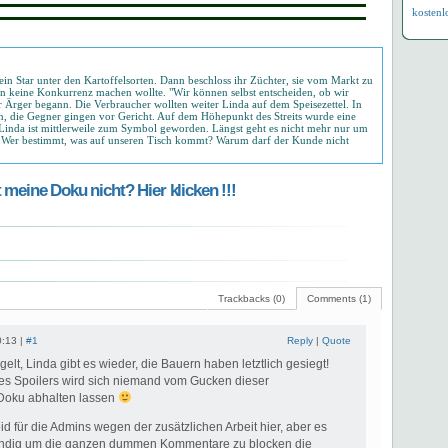
kostenl
 ein Star unter den Kartoffelsorten. Dann beschloss ihr Züchter, sie vom Markt zu
an keine Konkurrenz machen wollte. "Wir können selbst entscheiden, ob wir
r Ärger begann. Die Verbraucher wollten weiter Linda auf dem Speisezettel. In
en, die Gegner gingen vor Gericht. Auf dem Höhepunkt des Streits wurde eine
Linda ist mittlerweile zum Symbol geworden. Längst geht es nicht mehr nur um
p: Wer bestimmt, was auf unseren Tisch kommt? Warum darf der Kunde nicht
meine Doku nicht? Hier klicken !!!
Trackbacks (0)
Comments (1)
0:13 |
#1
Reply
|
Quote
elt, Linda gibt es wieder, die Bauern haben letztlich gesiegt!
 des Spoilers wird sich niemand vom Gucken dieser
Doku abhalten lassen
leid für die Admins wegen der zusätzlichen Arbeit hier, aber es
wendig um die ganzen dummen Kommentare zu blocken die