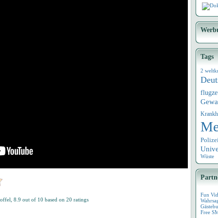
Dok
Werb
Tags
2 weltk
Deut
flugz
Gewa
Krankh
Me
Polize
Univ
Wüste
Partn
Fun Vi
offel
,
8.9
out of
10
based on
20
ratings
Wahrsa
Gästebu
Free S