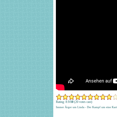
Rating: 8.9/
10
(20 votes cast)
Immer Ärger um Linda - Der Kampf um eine Kart