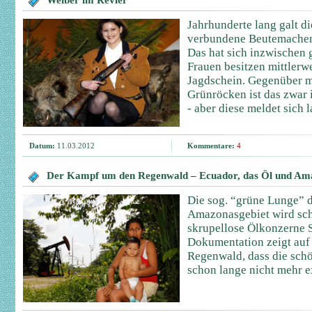
Weiber im Revier
Jahrhunderte lang galt d
verbundene Beutemachen
Das hat sich inzwischen 
Frauen besitzen mittlerw
Jagdschein. Gegenüber m
Grünröcken ist das zwar
- aber diese meldet sich 
Datum:
11.03.2012
Kommentare:
4
Der Kampf um den Regenwald – Ecuador, das Öl und Am
Die sog. “grüne Lunge” d
Amazonasgebiet wird sch
skrupellose Ölkonzerne S
Dokumentation zeigt auf
Regenwald, dass die sch
schon lange nicht mehr ex