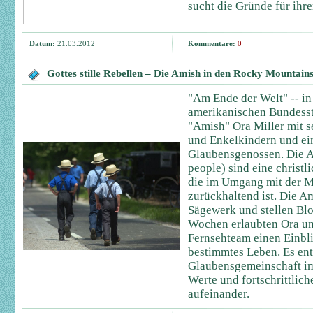
sucht die Gründe für ihr
Datum:
21.03.2012
Kommentare:
0
Gottes stille Rebellen – Die Amish in den Rocky Mountain
"Am Ende der Welt" -- in
amerikanischen Bundessta
"Amish" Ora Miller mit s
und Enkelkindern und ei
Glaubensgenossen. Die A
people) sind eine christl
die im Umgang mit der M
zurückhaltend ist. Die A
Sägewerk und stellen Bl
Wochen erlaubten Ora un
Fernsehteam einen Einblic
bestimmtes Leben. Es ent
Glaubensgemeinschaft im
Werte und fortschrittlic
aufeinander.