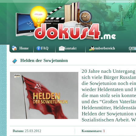
Home
FAQ
Kontakt
Memberbereich
Offl
Helden der Sowjetunion
20 Jahre nach Untergang
sich viele Bürger Russlan
die Sowjetunion noch ei
wieder Heldentaten und 
die man stolz sein konnt
und des “Großen Vaterlä
Heldenmütter, Heldenstä
Helden der Sowjetunion 
Sozialistischen Arbeit. 
Datum:
25.03.2012
Kommentare:
1