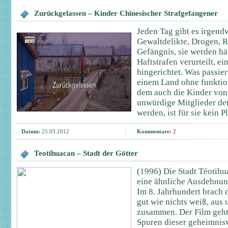
Zurückgelassen – Kinder Chinesischer Strafgefangener
Jeden Tag gibt es irgen
Gewaltdelikte, Drogen, 
Gefängnis, sie werden hä
Haftstrafen verurteilt, e
hingerichtet. Was passier
einem Land ohne funktio
dem auch die Kinder von
unwürdige Mitglieder der
werden, ist für sie kein Pl
Datum:
25.03.2012
Kommentare:
2
Teotihuacan – Stadt der Götter
(1996) Die Stadt Téotihua
eine ähnliche Ausdehnun
Im 8. Jahrhundert brach d
gut wie nichts weiß, aus
zusammen. Der Film geh
Spuren dieser geheimnis