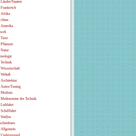
Länder/Staaten
Frankreich
Afrika
china
Amerika
welt
Tiere
Pflanzen
Natur
hnologie
Technik
Wissenschaft
Weltall
Architektur
Autos/Tuning
Medizin
Meilensteine der Technik
Luftfahrt
Schifffahrt
Waffen
schiedenes
Allgemein
Underground