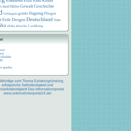
Kinder
Knast
Krankheiten
Krank
Geschichte
Gewalt
et
Hitler
Insel
d
flugzeug
Fliegen
gefahr
Gefängnis
Deutschland
n
Drogen
Erde
Auto
ika
afrika
abzocke
2 weltkrieg
er
deos
gen
chbilder
MS
os spielen
 Wichtige zum Thema Existenzgründung,
erfolgreiche Selbständigkeit und
nselbständigkeit! Das Informationsportal
www.unternehmerportal24.de!