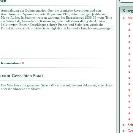
eben
Ausstrahlung der Dokumentation über die spanische Revolution und den
Kateg
Anarchismus in Spanien auf arte. Kopie von VHS, daher mäßige Qualität und
Mono-Audio. In Spanien wurden während des Bürgerkriegs 1936-39 weite Teile
Me
der Wirtschaft, besonders in Katalonien, unter Selbstverwaltung der Arbeiter
kollektiviert. Bis zur Zerschlagung durch Franco und Stalinisten wurde die
Produktionskapazität, soziale Gerechtigkeit und kulturelle Entwicklung gesteigert.
Kommentare:
0
 vom Gerechten Staat
Das Märchen vom gerechten Staat - Wie er uns mit Steuern abkassiert, eine Doku
über die Abzocke des Staates.
Sch
Ges