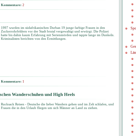
Kommentare:
2
1997 wurden im südafrikanischen Durban 19 junge farbige Frauen in den
Spo
Zuckerrohrfeldern vor der Stadt brutal vergewaltigt und erwürgt. Die Polizei
hatte bis dahin kaum Erfahrung mit Serienmörden und tappte lange im Dunkeln.
Kriminalisten berichten von den Ermittlungen.
Ges
Län
Kommentare:
1
ischen Wanderschuhen und High Heels
Rucksack Reisen - Deutsche die lieber Wandern gehen und im Zelt schlafen, und
Frauen die in den Urlaub fliegen um sich Männer an Land zu ziehen.