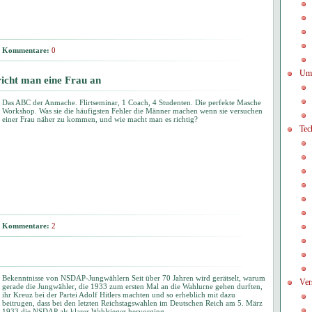
Kommentare:
0
Um
richt man eine Frau an
Das ABC der Anmache. Flirtseminar, 1 Coach, 4 Studenten. Die perfekte Masche
Workshop. Was sie die häufigsten Fehler die Männer machen wenn sie versuchen
einer Frau näher zu kommen, und wie macht man es richtig?
Tec
Kommentare:
2
Bekenntnisse von NSDAP-Jungwählern Seit über 70 Jahren wird gerätselt, warum
Ver
gerade die Jungwähler, die 1933 zum ersten Mal an die Wahlurne gehen durften,
ihr Kreuz bei der Partei Adolf Hitlers machten und so erheblich mit dazu
beitrugen, dass bei den letzten Reichstagswahlen im Deutschen Reich am 5. März
1933 die NSDAP als klarer Wahlsieger hervorging.