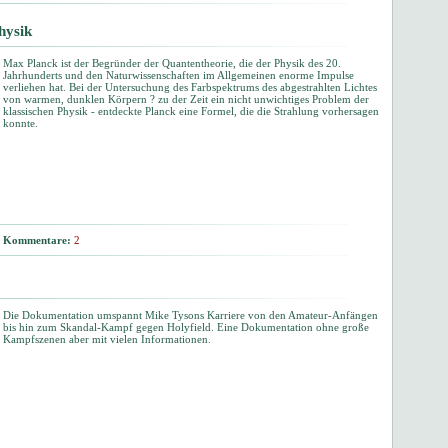
hysik
Max Planck ist der Begründer der Quantentheorie, die der Physik des 20.
Jahrhunderts und den Naturwissenschaften im Allgemeinen enorme Impulse
verliehen hat. Bei der Untersuchung des Farbspektrums des abgestrahlten Lichtes
von warmen, dunklen Körpern ? zu der Zeit ein nicht unwichtiges Problem der
klassischen Physik - entdeckte Planck eine Formel, die die Strahlung vorhersagen
konnte.
Kommentare:
2
Die Dokumentation umspannt Mike Tysons Karriere von den Amateur-Anfängen
bis hin zum Skandal-Kampf gegen Holyfield. Eine Dokumentation ohne große
Kampfszenen aber mit vielen Informationen.