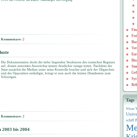
Fin
Frei
Kommentare:
2
Bun
Ver
luste
Eur
Bio
Die Dokumentation deckt die tiefer liegenden Strukturen des russischen Regimes
auf, dessen autoritäre Auswüchse immer deutlicher zutage treten. Nachdem der
Sta
Staat zunächst die Medien unter seine Kontrolle brachte und sich der Oligarchen
Gef
und der Opposition entledigte, bringt er nun auch die letzten Dissidenten zum
Schweigen.
Syr
Rel
Tags
Wüste
Univ
Kommentare:
2
P
schiff
Me
 2003 bis 2004
Kri