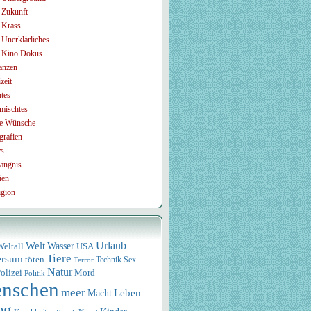
Zukunft
Krass
Unerklärliches
Kino Dokus
anzen
zeit
tes
mischtes
e Wünsche
grafien
rs
ängnis
ien
igion
Urlaub
Welt
Wasser
USA
Weltall
Tiere
ersum
töten
Technik
Sex
Terror
Natur
olizei
Mord
Politik
nschen
meer
Leben
Macht
eg