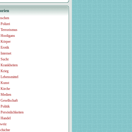
orien
nschen
Polizei
Terrorismus
Hooligans
Körper
Erotik
Internet
Sucht
Krankheiten
Krieg
Lebensmittel
Kunst
Kirche
Medien
Gesellschaft
Politik
Persönlichkeiten
Handel
weiz
chichte