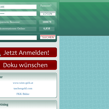
Passwort?
istrierte Benutzer:
108079
kumentationen Online:
6,858
er
www.wien-girls.at
taschengeld.com
FKK Bilder
tising