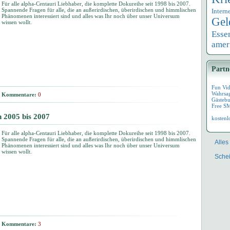
Für alle alpha-Centauri Liebhaber, die komplette Dokureihe seit 1998 bis 2007.
Spannende Fragen für alle, die an außerirdischen, überirdischen und himmlischen
Intern
Phänomenen interessiert sind und alles was Ihr noch über unser Universum
Gel
wissen wollt.
Esse
amer
Partn
Fun Vi
Wahrsa
Kommentare:
0
Gästebu
Free S
 2005 bis 2007
kostenl
Für alle alpha-Centauri Liebhaber, die komplette Dokureihe seit 1998 bis 2007.
Spannende Fragen für alle, die an außerirdischen, überirdischen und himmlischen
Alles
Phänomenen interessiert sind und alles was Ihr noch über unser Universum
wissen wollt.
Schei
Kommentare:
3