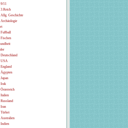
9/11
3.Reich
Allg. Geschichte
Archäologie
rt
Fußball
Fischen
undheit
der
Deutschland
USA
England
Ägypten
Japan
Irak
Österreich
Italien
Russland
Iran
Türkei
Australien
Indien