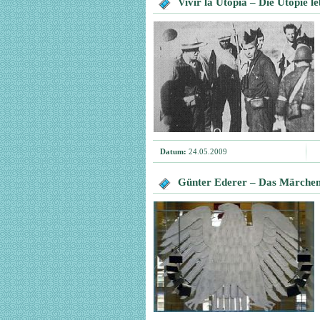
Vivir la Utopia – Die Utopie l
Datum:
24.05.2009
Günter Ederer – Das Märchen