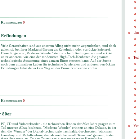
Kommentare:
0
Um
 Erfindungen
Viele Gerätschaften sind aus unserem Alltag nicht mehr wegzudenken, und doch
galten sie bei ihrer Markteinführung als Revolution oder verrückte Spielerei.
Diese Folge von ‚Moderne Wunder‘ stellt solche Erfindungen vor und erklärt
unter anderem, wie eine der modernsten High-Tech-Neuheiten die gesamte
Tec
technologische Ausstattung eines ganzen Büros ersetzen kann. Auf der Suche
nach dem ultimativen Laden für technische Spielereien und anderen verrückten
Erfindungen führt dabei kein Weg an der Firma Brookstone vorbei
Kommentare:
0
r 80er
PC, CD und Videorekorder - die technischen Ikonen der 80er Jahre prägen zum
Ver
Teil unseren Alltag bis heute. "Moderne Wunder" erinnert an eine Dekade, in der
sich die "Wunder" der Digital-Technologie nachhaltig durchsetzten. Walkman,
Gameboy und Mobiltelefone, damals noch liebevoll "Knochen" genannt, traten
ihren Siegeszug an. Zu den Zeitzeugen dieses spannenden Kapitels der