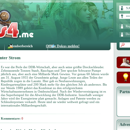
Reg
Do
Memberbereich
Offline Dokus melden!
nter Strom
Es war die Perle der DDR-Wirtschaft, aber auch seine größte Dreckschleuder.
Zehntausende Tonnen Staub, Rauchgas und Teer spuckte Schwarze Pumpe
jährlich aus, aber auch eine Milliarde Mark Gewinn. Vor genau 60 Jahren wurde
am 31. August 1955 der Grundstein gelegt. Junge Leute aus allen Teilen der
Republik zogen in die Lausitz. Hier gab es Neubauwohnungen,
Kindergartenplätze und 200 Mark mehr für den gleichen Job als anderswo. Bis
zur Wende 1989 gehört das Kombinat zu den erfolgreichsten
Wirtschaftsunternehmen in Ostdeutschland. Nach der Wiedervereinigung ist es
Partn
das Superbeispiel für die Abwicklung der DDR-Industrie. Innerhalb weniger
Jahre wird der Energieriese platt gemacht. Anlagen und Patente werden zu
Schleuderpreisen verkauft. Heute sind sie wieder weltweit gefragt und ein
internationales Milliardengeschäft.
Kommentare:
0
Adver