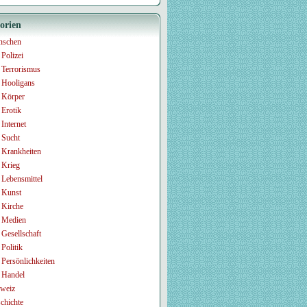
orien
nschen
Polizei
Terrorismus
Hooligans
Körper
Erotik
Internet
Sucht
Krankheiten
Krieg
Lebensmittel
Kunst
Kirche
Medien
Gesellschaft
Politik
Persönlichkeiten
Handel
weiz
chichte