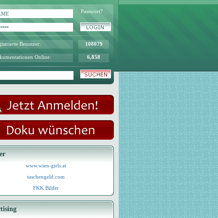
Passwort?
istrierte Benutzer:
108079
kumentationen Online:
6,858
er
www.wien-girls.at
taschengeld.com
FKK Bilder
tising