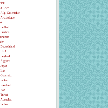
9/11
3.Reich
Allg. Geschichte
Archäologie
rt
Fußball
Fischen
undheit
der
Deutschland
USA
England
Ägypten
Japan
Irak
Österreich
Italien
Russland
Iran
Türkei
Australien
Indien