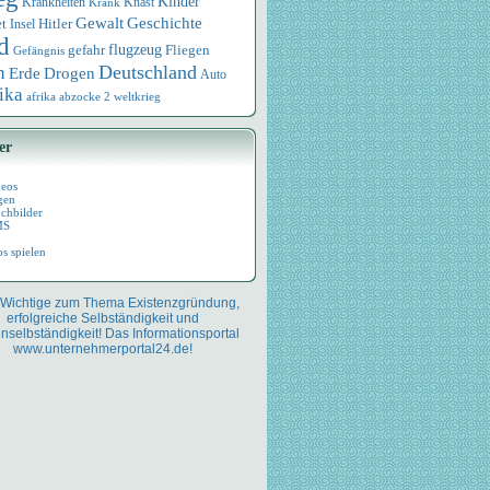
Kinder
Knast
Krankheiten
Krank
Geschichte
Gewalt
et
Hitler
Insel
d
flugzeug
Fliegen
gefahr
Gefängnis
Deutschland
n
Drogen
Erde
Auto
ika
afrika
abzocke
2 weltkrieg
er
deos
gen
chbilder
MS
os spielen
 Wichtige zum Thema Existenzgründung,
erfolgreiche Selbständigkeit und
nselbständigkeit! Das Informationsportal
www.unternehmerportal24.de!