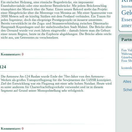
Ein einfacher Holzsteg, eine römische Bogenbrücke, ein imposanter
Eisenbahnviadukt oder eine moderne Betonbrücke: Mit jedem Brückenschlag
Intern
triumphiert der Mensch über die Natur. Einen neuen Rekord strebt das Projekt
Gel
einer Hängebrücke über die Meerenge von Messina an: Mit einer Spannweite von
3000 Metern soll sie künftig Sizilien mit dem Festland verbinden. Ein Traum für
Esse
jeden Ingenieur, doch das ehrgeizige Prestigeprojekt ist äusserst umstritten.
Bereits verwirklicht ist die Zugs- und Strassenverbindung zwischen Dänemarks
amer
Hauptstadt Kopenhagen und der südschwedischen Stadt Malmö. Die Brücke über
den Öresund wurde vor zwei Jahren eingeweiht – damals feierte man die Geburt
einer neuen Region, heute ist die Euphorie abgeklungen. Die Brücke allein reicht
nicht aus, um Getrenntes zu verschmelzen.
Partn
Fun Vi
Wahrsa
Kommentare:
0
Gästebu
Free S
124
kostenl
Die Antonow An-124 Ruslan wurde Ende der 70er-Jahre von den Antonow-
Werken als großes Transportflugzeug für die Sowjetarmee der UdSSR konzipiert.
Alles
Ziel der Entwicklung war ein Flugzeug mit einer sehr hohen Nutzlast. Heute wird
es unter anderem für Charterfrachtflugverkehr verwendet und ist in diesem
Schei
Segment auf Grund seiner Monopolstellung sehr erfolgreich.
Kommentare:
0