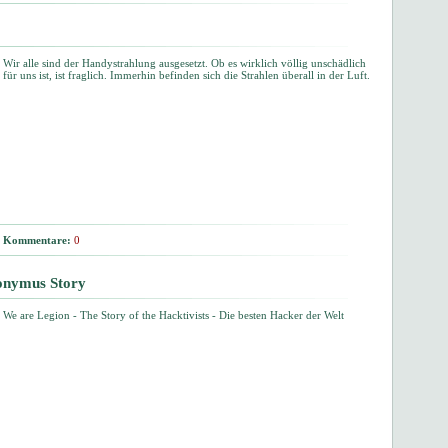
Wir alle sind der Handystrahlung ausgesetzt. Ob es wirklich völlig unschädlich
für uns ist, ist fraglich. Immerhin befinden sich die Strahlen überall in der Luft.
Kommentare:
0
nonymus Story
We are Legion - The Story of the Hacktivists - Die besten Hacker der Welt