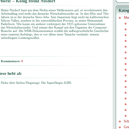
born! – König Heinz Nixdorf
Heinz Nixdorf baut aus dem Nichts einen Weltkonzern auf, er revolutioniert den
Kateg
Arbeitsalltag und treibt das deutsche Wirtschaftswunder an. In den 60er und 70er
Jahren ist er der deutsche Steve Jobs. Sein Imperium liegt nicht im kalifornischen
Me
Silicon Valley, sondern in der ostwestfälischen Provinz, in seiner Heimatstadt
Paderborn. Wie kaum ein anderer verkörpert der 1925 geborene Unternehmer
das Wirtschaftswunder. Und nimmt den Kampf mit den Giganten der Computer-
Branche auf. Die WDR-Dokumentation erzählt die außergewöhnliche Geschichte
eines rasanten Aufstiegs, den er vor allem einer Tatsache verdankt: seinem
unbedingten Leistungswillen.
Kommentare:
0
iese hebt ab
Doku über Airbus Flugzeuge: Die Superflieger A380.
Sch
Ges