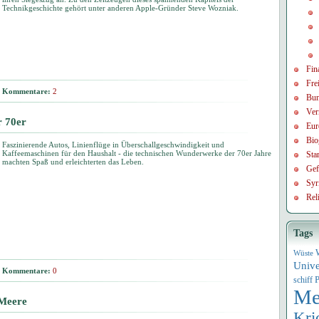
Technikgeschichte gehört unter anderen Apple-Gründer Steve Wozniak.
Fin
Frei
Kommentare:
2
Bun
Ver
r 70er
Eur
Bio
Faszinierende Autos, Linienflüge in Überschallgeschwindigkeit und
Kaffeemaschinen für den Haushalt - die technischen Wunderwerke der 70er Jahre
Sta
machten Spaß und erleichterten das Leben.
Gef
Syr
Rel
Tags
Wüste
Univ
Kommentare:
0
P
schiff
Me
 Meere
Kri