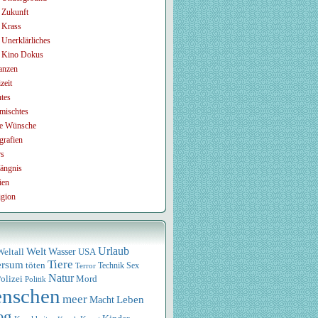
Zukunft
Krass
Unerklärliches
Kino Dokus
anzen
zeit
tes
mischtes
e Wünsche
grafien
rs
ängnis
ien
igion
Urlaub
Welt
Wasser
USA
Weltall
Tiere
ersum
töten
Technik
Sex
Terror
Natur
olizei
Mord
Politik
nschen
meer
Leben
Macht
eg