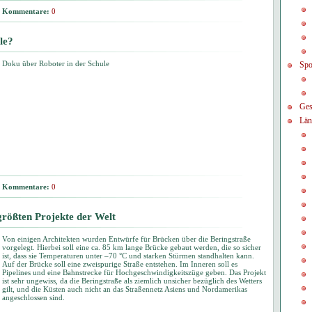
Kommentare:
0
le?
Doku über Roboter in der Schule
Spo
Ges
Län
Kommentare:
0
größten Projekte der Welt
Von einigen Architekten wurden Entwürfe für Brücken über die Beringstraße
vorgelegt. Hierbei soll eine ca. 85 km lange Brücke gebaut werden, die so sicher
ist, dass sie Temperaturen unter –70 °C und starken Stürmen standhalten kann.
Auf der Brücke soll eine zweispurige Straße entstehen. Im Inneren soll es
Pipelines und eine Bahnstrecke für Hochgeschwindigkeitszüge geben. Das Projekt
ist sehr ungewiss, da die Beringstraße als ziemlich unsicher bezüglich des Wetters
gilt, und die Küsten auch nicht an das Straßennetz Asiens und Nordamerikas
angeschlossen sind.