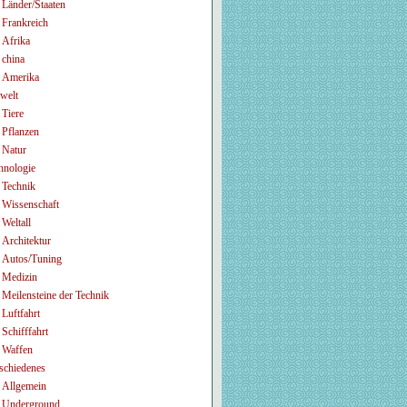
Länder/Staaten
Frankreich
Afrika
china
Amerika
welt
Tiere
Pflanzen
Natur
hnologie
Technik
Wissenschaft
Weltall
Architektur
Autos/Tuning
Medizin
Meilensteine der Technik
Luftfahrt
Schifffahrt
Waffen
schiedenes
Allgemein
Underground