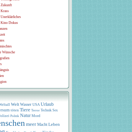
Zukunft
Krass
Unerklärliches
Kino Dokus
anzen
zeit
tes
mischtes
e Wünsche
grafien
rs
ängnis
ien
igion
Urlaub
Welt
Wasser
USA
Weltall
Tiere
ersum
töten
Technik
Sex
Terror
Natur
olizei
Mord
Politik
nschen
meer
Leben
Macht
eg