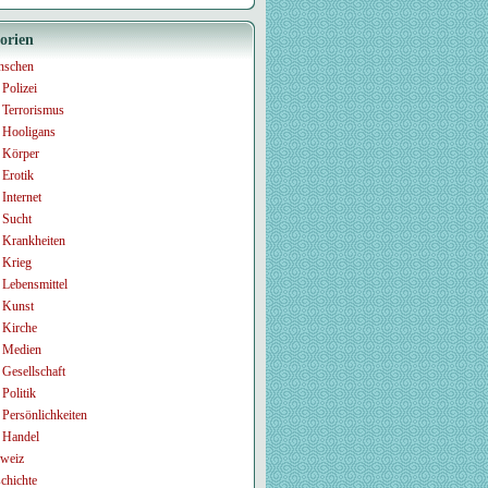
orien
nschen
Polizei
Terrorismus
Hooligans
Körper
Erotik
Internet
Sucht
Krankheiten
Krieg
Lebensmittel
Kunst
Kirche
Medien
Gesellschaft
Politik
Persönlichkeiten
Handel
weiz
chichte