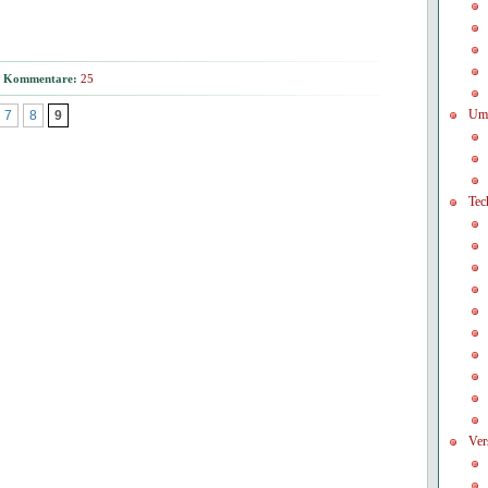
Kommentare:
25
Um
7
8
9
Tec
Ver