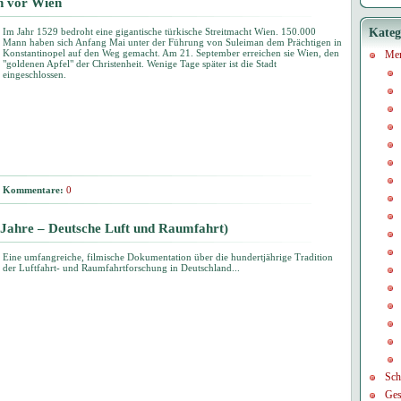
en vor Wien
Im Jahr 1529 bedroht eine gigantische türkische Streitmacht Wien. 150.000
Kateg
Mann haben sich Anfang Mai unter der Führung von Suleiman dem Prächtigen in
Konstantinopel auf den Weg gemacht. Am 21. September erreichen sie Wien, den
Me
"goldenen Apfel" der Christenheit. Wenige Tage später ist die Stadt
eingeschlossen.
Kommentare:
0
 Jahre – Deutsche Luft und Raumfahrt)
Eine umfangreiche, filmische Dokumentation über die hundertjährige Tradition
der Luftfahrt- und Raumfahrtforschung in Deutschland...
Sch
Ges