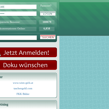
Passwort?
istrierte Benutzer:
108079
kumentationen Online:
6,858
er
www.wien-girls.at
taschengeld.com
FKK Bilder
tising