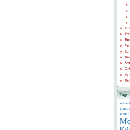
Fin
Frei
Bun
Ver
Eur
Bio
Sta
Gef
Syr
Rel
Tags
Wüste
Univ
P
schiff
Me
Kri