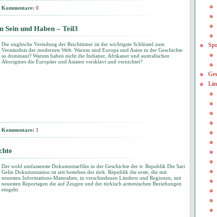
Kommentare:
0
n Sein und Haben – Teil3
Die ungleiche Verteilung der Reichtümer ist der wichtigste Schlüssel zum
Spo
Verständnis der modernen Welt: Warum sind Europa und Asien in der Geschichte
so dominant? Warum haben nicht die Indianer, Afrikaner und australischen
Aborigines die Europäer und Asiaten versklavt und vernichtet?
Ges
Län
Kommentare:
1
chte
Der wohl umfassenste Dokumentarfilm in der Geschichte der tr. Republik Die Sari
Gelin Dokumentation ist seit bestehen der türk. Republik die erste, die mit
neuesten Informations-Materalien, in verschiedenen Ländern und Regionen, mit
neuesten Reportagen die auf Zeugen und der türkisch armenischen Beziehungen
eingeht.