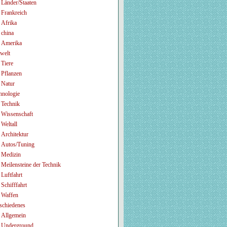
Länder/Staaten
Frankreich
Afrika
china
Amerika
welt
Tiere
Pflanzen
Natur
hnologie
Technik
Wissenschaft
Weltall
Architektur
Autos/Tuning
Medizin
Meilensteine der Technik
Luftfahrt
Schifffahrt
Waffen
schiedenes
Allgemein
Underground