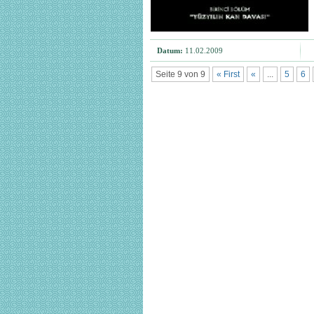
Datum:
11.02.2009
Seite 9 von 9
« First
«
...
5
6