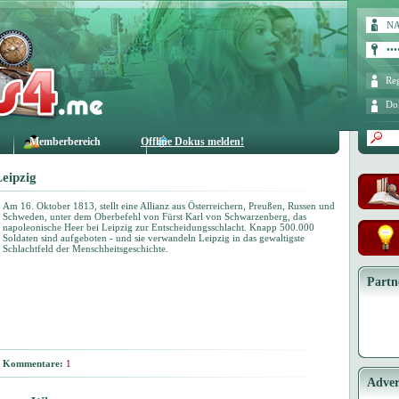
Reg
Do
Memberbereich
Offline Dokus melden!
Leipzig
Am 16. Oktober 1813, stellt eine Allianz aus Österreichern, Preußen, Russen und
Schweden, unter dem Oberbefehl von Fürst Karl von Schwarzenberg, das
napoleonische Heer bei Leipzig zur Entscheidungsschlacht. Knapp 500.000
Soldaten sind aufgeboten - und sie verwandeln Leipzig in das gewaltigste
Schlachtfeld der Menschheitsgeschichte.
Partn
Kommentare:
1
Adver