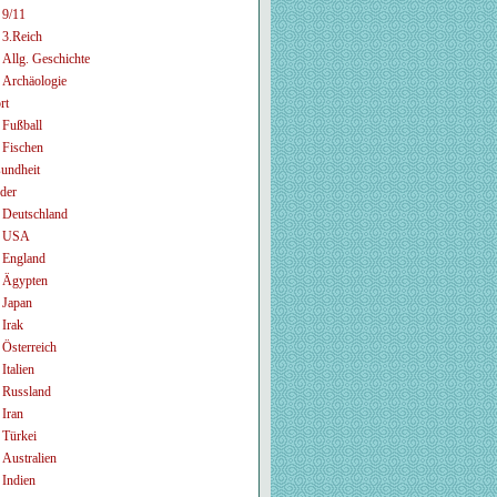
9/11
3.Reich
Allg. Geschichte
Archäologie
rt
Fußball
Fischen
undheit
der
Deutschland
USA
England
Ägypten
Japan
Irak
Österreich
Italien
Russland
Iran
Türkei
Australien
Indien