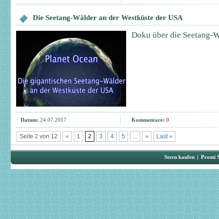
Die Seetang-Wälder an der Westküste der USA
Doku über die Seetang-W
Datum:
24.07.2017
Kommentare:
0
Seite 2 von 12
«
1
2
3
4
5
...
»
Last »
Stern kaufen
|
Promi 