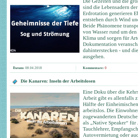
Die Gezeiten und die gr
sind die Lebensadern de
Erdrotation generieren E
entstehen durch Wind un
Beide Phänomene transpo
von Wasser rund um den 
Klima und sorgen für Arte
Dokumentation veranschau
dahinterstecken - und di
ausgehen.
Datum:
08.04.2018
Kommentare:
0
Die Kanaren: Inseln der Arbeitslosen
Eine Doku über die Kehr
Arbeit gibt es allenfalls 
Hälfte der Einheimischen 
arbeitslos. Die Einwohne
zugewanderten Deutschen
als „Native Speaker“ für J
Tauchlehrer, Empfangsche
Autovermietung oder auc