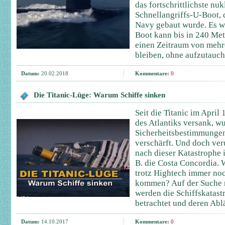
das fortschrittlichste nu
Schnellangriffs-U-Boot, 
Navy gebaut wurde. Es w
Boot kann bis in 240 Met
einen Zeitraum von mehr
bleiben, ohne aufzutauch
Datum:
20.02.2018
Kommentare:
0
Die Titanic-Lüge: Warum Schiffe sinken
Seit die Titanic im April
des Atlantiks versank, w
Sicherheitsbestimmungen 
verschärft. Und doch ve
nach dieser Katastrophe 
B. die Costa Concordia.
trotz Hightech immer no
kommen? Auf der Suche 
werden die Schiffskatast
betrachtet und deren Ablä
Datum:
14.10.2017
Kommentare:
0