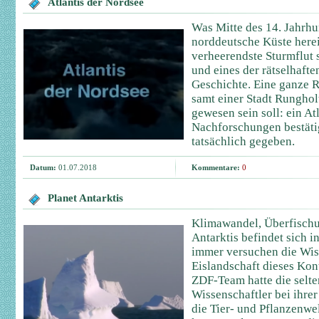
Atlantis der Nordsee
Was Mitte des 14. Jahrhu
norddeutsche Küste herein
verheerendste Sturmflut
und eines der rätselhafte
Geschichte. Eine ganze R
samt einer Stadt Rungholt
gewesen sein soll: ein At
Nachforschungen bestäti
tatsächlich gegeben.
Datum:
01.07.2018
Kommentare:
0
Planet Antarktis
Klimawandel, Überfischu
Antarktis befindet sich 
immer versuchen die Wiss
Eislandschaft dieses Kon
ZDF-Team hatte die selte
Wissenschaftler bei ihre
die Tier- und Pflanzenwe