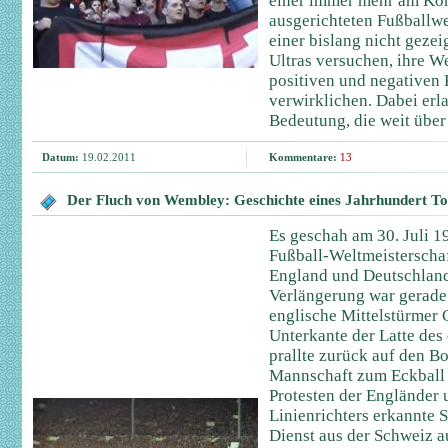
einer immer mehr am Ko
ausgerichteten Fußballwe
einer bislang nicht gezei
Ultras versuchen, ihre We
positiven und negativen
verwirklichen. Dabei erla
Bedeutung, die weit über
Datum:
19.02.2011
Kommentare:
13
Der Fluch von Wembley: Geschichte eines Jahrhundert To
Es geschah am 30. Juli 1
Fußball-Weltmeisterschaf
England und Deutschland
Verlängerung war gerade 
englische Mittelstürmer 
Unterkante der Latte des
prallte zurück auf den B
Mannschaft zum Eckball k
Protesten der Engländer 
Linienrichters erkannte S
Dienst aus der Schweiz 