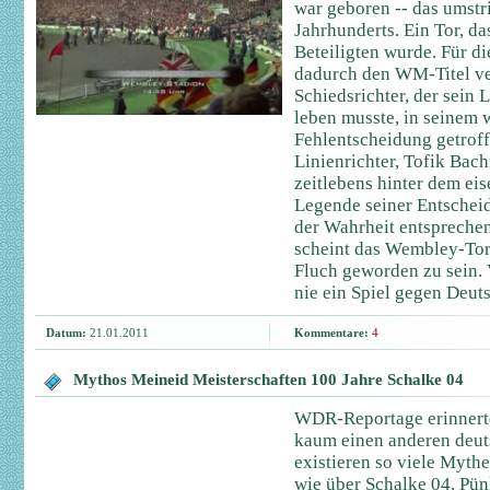
war geboren -- das umstri
Jahrhunderts. Ein Tor, da
Beteiligten wurde. Für d
dadurch den WM-Titel ve
Schiedsrichter, der sein
leben musste, in seinem w
Fehlentscheidung getroff
Linienrichter, Tofik Bac
zeitlebens hinter dem ei
Legende seiner Entscheidu
der Wahrheit entsprechen
scheint das Wembley-Tor 
Fluch geworden zu sein. 
nie ein Spiel gegen Deuts
Datum:
21.01.2011
Kommentare:
4
Mythos Meineid Meisterschaften 100 Jahre Schalke 04
WDR-Reportage erinnerte
kaum einen anderen deut
existieren so viele Myt
wie über Schalke 04. Pü