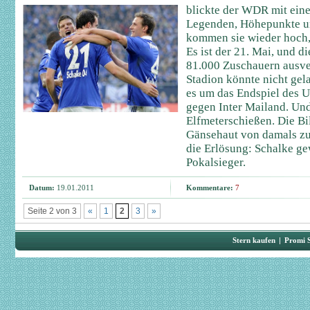
blickte der WDR mit eine
Legenden, Höhepunkte u
kommen sie wieder hoch,
Es ist der 21. Mai, und 
81.000 Zuschauern ausv
Stadion könnte nicht gela
es um das Endspiel des 
gegen Inter Mailand. Und
Elfmeterschießen. Die Bi
Gänsehaut von damals zu
die Erlösung: Schalke ge
Pokalsieger.
Datum:
19.01.2011
Kommentare:
7
Seite 2 von 3
«
1
2
3
»
Stern kaufen
|
Promi 