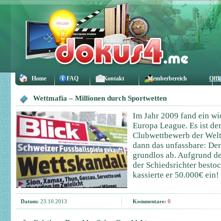
Home
FAQ
Kontakt
Memberbereich
Offl
Wettmafia – Millionen durch Sportwetten
Im Jahr 2009 fand ein wi
Europa League. Es ist der
Clubwettbewerb der Welt
dann das unfassbare: Der 
grundlos ab. Aufgrund d
der Schiedsrichter best
kassierte er 50.000€ ein!
Datum:
23.10.2013
Kommentare:
0