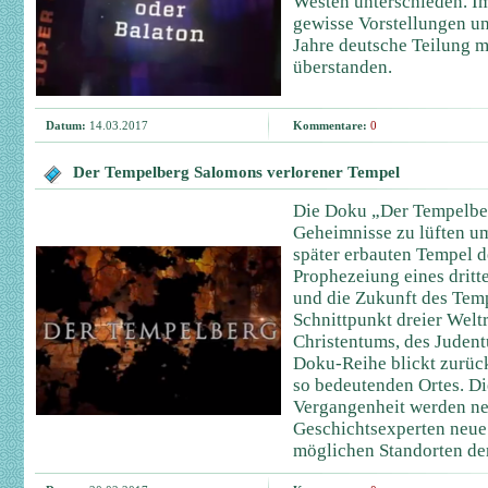
Westen unterschieden. Im
gewisse Vorstellungen u
Jahre deutsche Teilung 
überstanden.
Datum:
14.03.2017
Kommentare:
0
Der Tempelberg Salomons verlorener Tempel
Die Doku „Der Tempelber
Geheimnisse zu lüften u
später erbauten Tempel d
Prophezeiung eines dritt
und die Zukunft des Temp
Schnittpunkt dreier Welt
Christentums, des Judent
Doku-Reihe blickt zurück
so bedeutenden Ortes. D
Vergangenheit werden neu
Geschichtsexperten neue
möglichen Standorten de