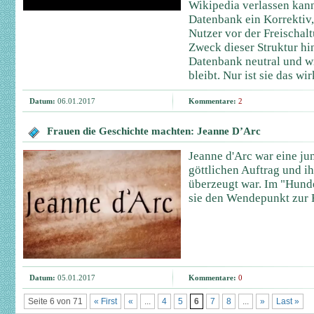
Wikipedia verlassen kann,
Datenbank ein Korrektiv
Nutzer vor der Freischal
Zweck dieser Struktur hin
Datenbank neutral und wi
bleibt. Nur ist sie das wi
Datum:
06.01.2017
Kommentare:
2
Frauen die Geschichte machten: Jeanne D’Arc
Jeanne d'Arc war eine ju
göttlichen Auftrag und ih
überzeugt war. Im "Hunde
sie den Wendepunkt zur 
Datum:
05.01.2017
Kommentare:
0
Seite 6 von 71
« First
«
...
4
5
6
7
8
...
»
Last »