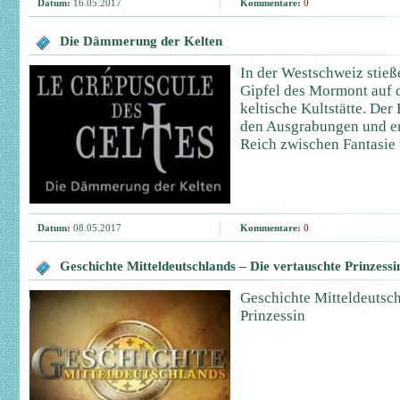
Datum:
16.05.2017
Kommentare:
0
Die Dämmerung der Kelten
In der Westschweiz stie
Gipfel des Mormont auf d
keltische Kultstätte. Der 
den Ausgrabungen und en
Reich zwischen Fantasie 
Datum:
08.05.2017
Kommentare:
0
Geschichte Mitteldeutschlands – Die vertauschte Prinzessi
Geschichte Mitteldeutsch
Prinzessin