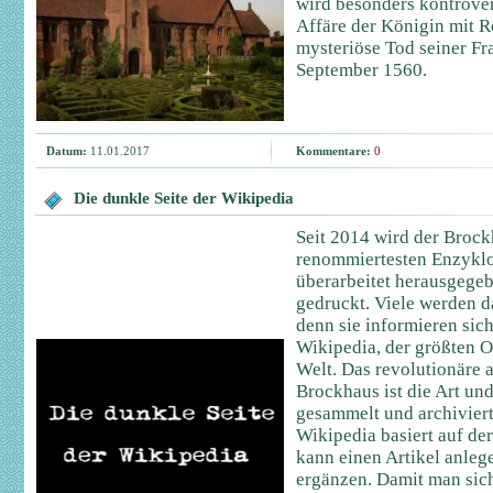
wird besonders kontrover
Affäre der Königin mit R
mysteriöse Tod seiner F
September 1560.
Datum:
11.01.2017
Kommentare:
0
Die dunkle Seite der Wikipedia
Seit 2014 wird der Brock
renommiertesten Enzyklo
überarbeitet herausgegeb
gedruckt. Viele werden 
denn sie informieren sic
Wikipedia, der größten 
Welt. Das revolutionäre
Brockhaus ist die Art un
gesammelt und archivier
Wikipedia basiert auf de
kann einen Artikel anleg
ergänzen. Damit man sic