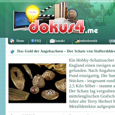
Home
FAQ
Kontakt
Memberbereich
Offl
Das Gold der Angelsachsen – Der Schatz von Staffordshir
Ein Hobby-Schatzsucher 
England einen riesigen 
gefunden. Nach Angaben 
Fund einzigartig. Die S
Stücken - insgesamt run
2,5 Kilo Silber - stammt 
Der Schatz lag vergraben
mittelenglischen Grafscha
Jahre alte Terry Herbert 
Metalldetektor aufgespür