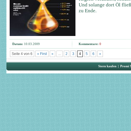
Und solange dort Öl fließ
zu Ende.
Datum:
10.03.2009
Kommentare:
0
Seite 4 von 6
« First
«
...
2
3
4
5
6
»
Stern kaufen
|
Promi 