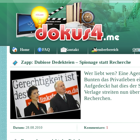
Home
FAQ
Kontakt
Memberbereich
Offl
Zapp: Dubiose Dedekteien – Spionage statt Recherche
Wer liebt wen? Eine Agen
Bunten das Privatleben ei
Aufgedeckt hat dies der S
Verlage streiten nun über
Recherchen.
Datum:
28.08.2010
Kommentare:
1