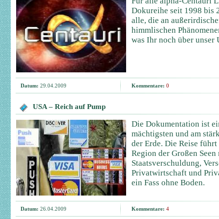
Für alle alpha-Centauri 
Dokureihe seit 1998 bis
alle, die an außerirdisch
himmlischen Phänomenen i
was Ihr noch über unser 
Datum:
29.04.2009
Kommentare:
0
USA – Reich auf Pump
Die Dokumentation ist e
mächtigsten und am stär
der Erde. Die Reise führ
Region der Großen Seen n
Staatsverschuldung, Ver
Privatwirtschaft und Priv
ein Fass ohne Boden.
Datum:
26.04.2009
Kommentare:
4