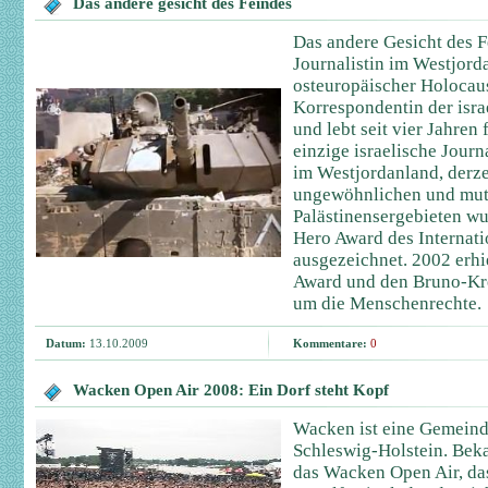
Das andere gesicht des Feindes
Das andere Gesicht des Fe
Journalistin im Westjord
osteuropäischer Holocaus
Korrespondentin der isra
und lebt seit vier Jahren 
einzige israelische Journ
im Westjordanland, derze
ungewöhnlichen und mut
Palästinensergebieten wu
Hero Award des Internatio
ausgezeichnet. 2002 erhie
Award und den Bruno-Kre
um die Menschenrechte.
Datum:
13.10.2009
Kommentare:
0
Wacken Open Air 2008: Ein Dorf steht Kopf
Wacken ist eine Gemeinde
Schleswig-Holstein. Bek
das Wacken Open Air, da