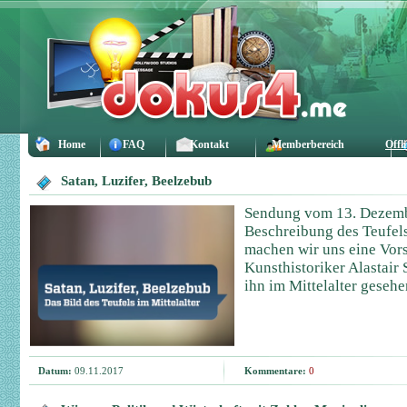
Home
FAQ
Kontakt
Memberbereich
Offl
Satan, Luzifer, Beelzebub
Sendung vom 13. Dezembe
Beschreibung des Teufels
machen wir uns eine Vors
Kunsthistoriker Alastair 
ihn im Mittelalter geseh
Datum:
09.11.2017
Kommentare:
0