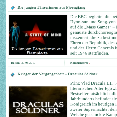
Die jungen Tänzerinnen aus Pjoengjang
Die BBC begleitet die be
Hyon-sun und Song-yon b
auf die „Mass Games“ – 
genauste durchchoreogra
inszeniert, die zu besti
Ehren der Republik, des 
und des Herrn Generals 
seit 1946 stattfinden.
Datum:
27.08.2017
Kommentare:
0
Krieger der Vergangenheit – Draculas Söldner
Prinz Vlad Dracula III., 
literarischen Alter Ego 
Bestseller tatsächlich all
Jahrhunderts befindet sic
Königreich im heutigen 
zweier Supermächte: de
Welche geschickte Kampf