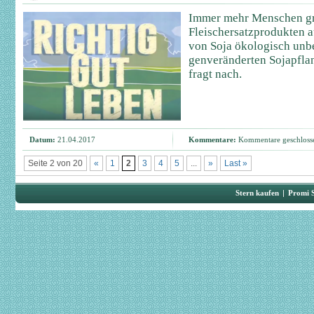
Immer mehr Menschen gr
Fleischersatzprodukten a
von Soja ökologisch unb
genveränderten Sojapfla
fragt nach.
Datum:
21.04.2017
Kommentare:
Kommentare geschloss
Seite 2 von 20
«
1
2
3
4
5
...
»
Last »
Stern kaufen
|
Promi 