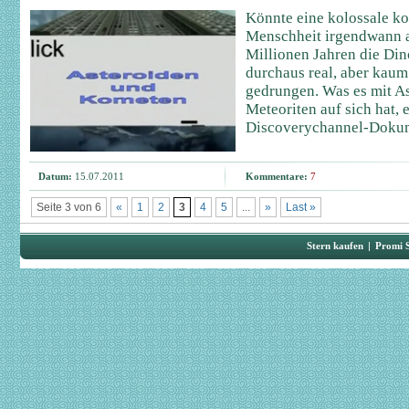
Könnte eine kolossale ko
Menschheit irgendwann a
Millionen Jahren die Din
durchaus real, aber kaum
gedrungen. Was es mit A
Meteoriten auf sich hat, 
Discoverychannel-Dokum
Datum:
15.07.2011
Kommentare:
7
Seite 3 von 6
«
1
2
3
4
5
...
»
Last »
Stern kaufen
|
Promi 