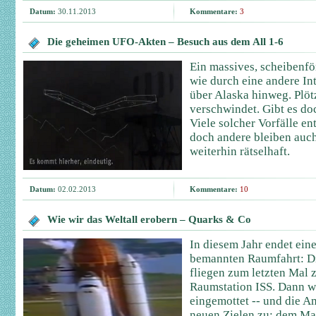
Datum:
30.11.2013
Kommentare:
3
Die geheimen UFO-Akten – Besuch aus dem All 1-6
Ein massives, scheibenfö
wie durch eine andere Int
über Alaska hinweg. Plöt
verschwindet. Gibt es do
Viele solcher Vorfälle en
doch andere bleiben auch
weiterhin rätselhaft.
Datum:
02.02.2013
Kommentare:
10
Wie wir das Weltall erobern – Quarks & Co
In diesem Jahr endet eine
bemannten Raumfahrt: D
fliegen zum letzten Mal 
Raumstation ISS. Dann w
eingemottet -- und die 
neuen Zielen zu: dem Ma