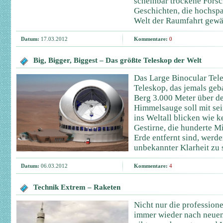
scheinbar trockene Forsc
Geschichten, die hochspa
Welt der Raumfahrt gewä
Datum:
17.03.2012
Kommentare:
0
Big, Bigger, Biggest – Das größte Teleskop der Welt
Das Large Binocular Tele
Teleskop, das jemals geb
Berg 3.000 Meter über d
Himmelsauge soll mit sei
ins Weltall blicken wie k
Gestirne, die hunderte M
Erde entfernt sind, werde
unbekannter Klarheit zu 
Datum:
06.03.2012
Kommentare:
4
Technik Extrem – Raketen
Nicht nur die profession
immer wieder nach neuen