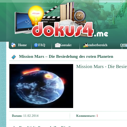
Home
FAQ
Kontakt
Memberbereich
Offl
Mission Mars – Die Besiedelung des roten Planeten
Mission Mars - Die Besie
Datum:
11.02.2014
Kommentare:
1